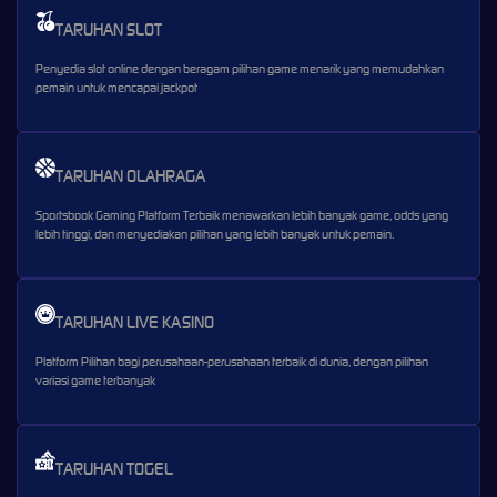
TARUHAN SLOT
Penyedia slot online dengan beragam pilihan game menarik yang memudahkan
pemain untuk mencapai jackpot
TARUHAN OLAHRAGA
Sportsbook Gaming Platform Terbaik menawarkan lebih banyak game, odds yang
lebih tinggi, dan menyediakan pilihan yang lebih banyak untuk pemain.
TARUHAN LIVE KASINO
Platform Pilihan bagi perusahaan-perusahaan terbaik di dunia, dengan pilihan
variasi game terbanyak
TARUHAN TOGEL