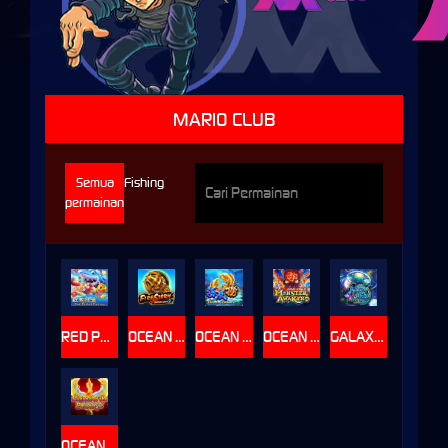
MARIO CLUB
Semua
Fishing
permainan
RED PACKET FISHING
OCEAN KING 2
OCEAN PROJECT
OCEAN KING 3
GALAXY WAR
OCEAN KING 4