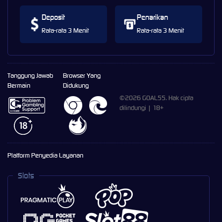
Deposit
Penarikan
Rata-rata 3 Menit
Rata-rata 3 Menit
Tanggung Jawab
Browser Yang
Bermain
Didukung
©2026 GOAL55. Hak cipta
dilindungi | 18+
Platform Penyedia Layanan
Slots