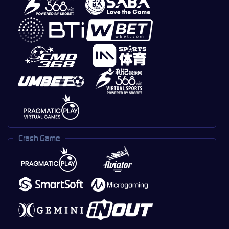
Crash Game