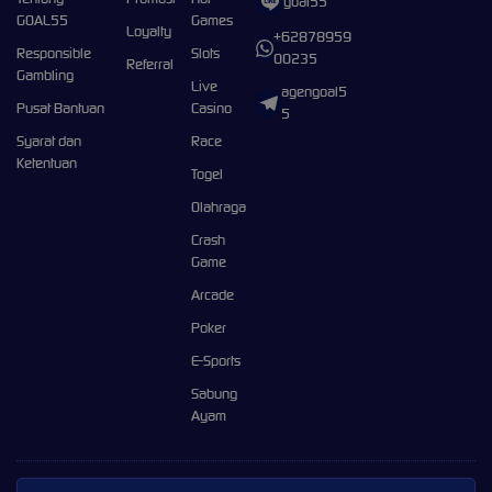
goal55
GOAL55
Games
Loyalty
+62878959
Responsible
Slots
00235
Referral
Gambling
Live
agengoal5
Pusat Bantuan
Casino
5
Syarat dan
Race
Ketentuan
Togel
Olahraga
Crash
Game
Arcade
Poker
E-Sports
Sabung
Ayam