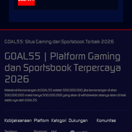
GOAL55: Situs Gaming dan Sportsbook Terbaik 2026
GOAL55 | Platform Gaming
dan Sportsbook Terpercaya
2026
Maksimal Kemenangan di GOAL55 adalah 500.000.000, jika kemenangan di atas
500.000.000 maka hanya 500.000.000 yang akan di withdrawkan sisanya akan di tarik
saldo nya oleh GOAL55.
Kebijaksanaan
Platform
Kategori
Dukungan
Komunitas
Tentang
Promosi
Hot