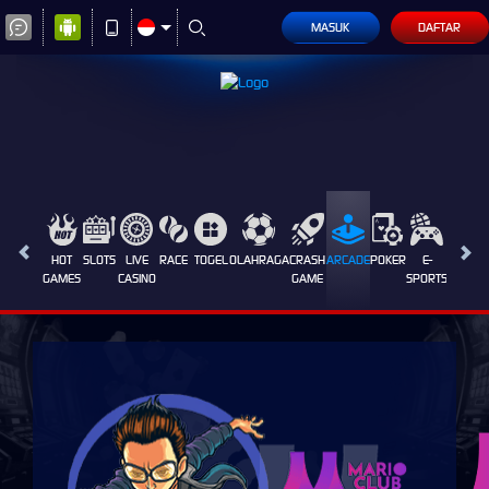
MASUK
DAFTAR
HOT
SLOTS
LIVE
RACE
TOGEL
OLAHRAGA
CRASH
ARCADE
POKER
E-
SABUN
GAMES
CASINO
GAME
SPORTS
AYAM