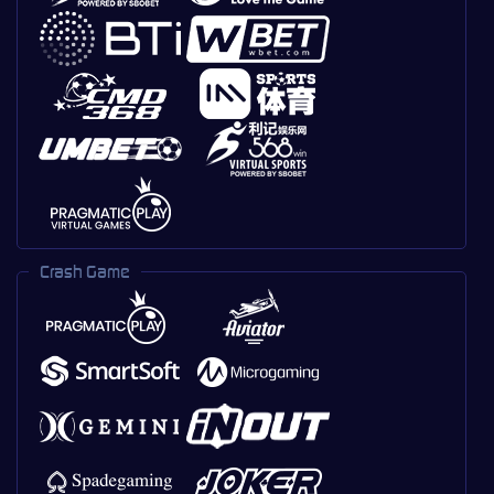
Crash Game