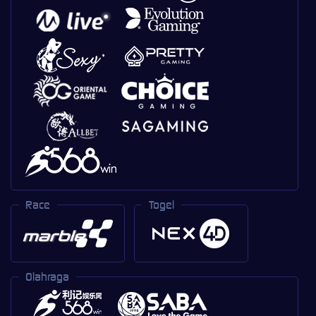
Race
Togel
Olahraga