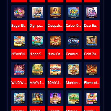
Sugar Blast Frenzy
Olympus Fortune
Cleopatra's Treasure
Colour Game Mega Bonus
Dear Senpai
HEAVENLY FEAST WITH WUKONG
Hippo Splash
Hunk Cai Shen
Gems of Valhalla
Gold Rush Bonanza
WILD WITCH SUGAR BONANZA
MAYA TEMPLE OF FORTUNE
TOMYUM BONANZA
Mahjong Beauty
Flame of Fortune