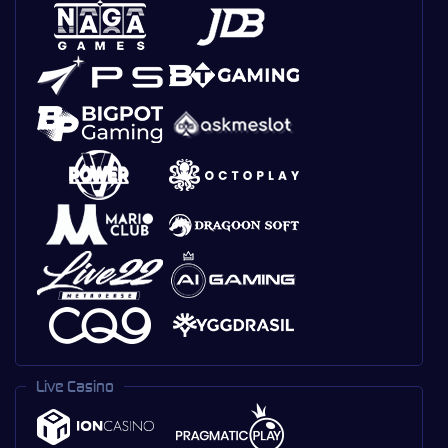
Live Casino