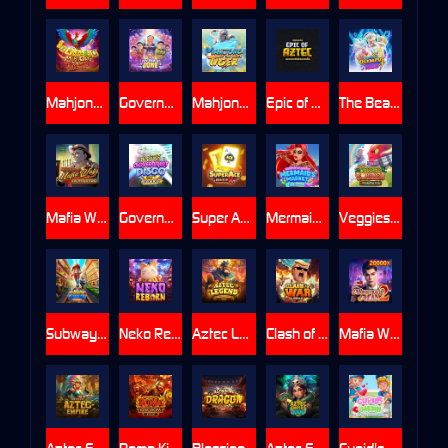
Mahjong of the Phoenix
Government Joke
Mahjong of the White Tiger
Epic of Aztec
The Beat of Olympus 1000
Mafia Ways
Government Disco
Super Ace X
Mermaid's Market
Veggies Bonanza
Subway Runner
Neko Reborn
Aztec Legend
Clash of War
Mafia Ways II : Metro Haven Heist