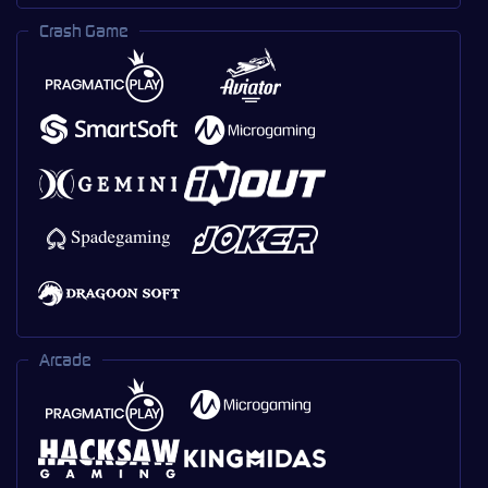
Crash Game
Arcade