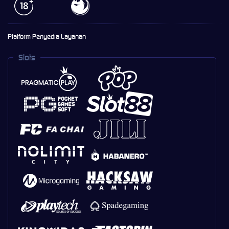
Platform Penyedia Layanan
Slots