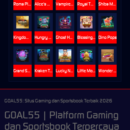
Roma Plus
Alice's Wonder
Vampire Hunter
Royal Thai Dessert
Shiba Mogul
Kingdom Z
Hungry Krahung
Ghost House
Blessing of the Ox
Dino Pops
Grand Shine
Kraken Treasure
Lucky NangKwak
Little Monster
Wonder Cuisine
GOAL55: Situs Gaming dan Sportsbook Terbaik 2026
GOAL55 | Platform Gaming
dan Sportsbook Terpercaya