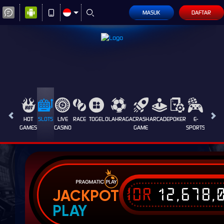
MASUK
DAFTAR
HOT
SLOTS
LIVE
RACE
TOGEL
OLAHRAGA
CRASH
ARCADE
POKER
E-
SABUN
GAMES
CASINO
GAME
SPORTS
AYAM
IDR
12,678,
JACKPOT
PLAY