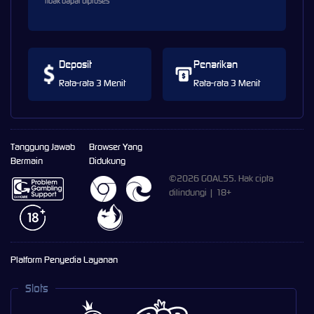
tidak dapat diproses
Deposit
Penarikan
Rata-rata 3 Menit
Rata-rata 3 Menit
Tanggung Jawab
Browser Yang
Bermain
Didukung
©2026 GOAL55. Hak cipta
dilindungi | 18+
Platform Penyedia Layanan
Slots