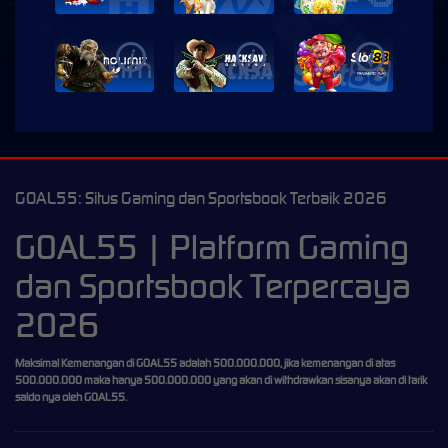
i
i
i
GOAL55: Situs Gaming dan Sportsbook Terbaik 2026
GOAL55 | Platform Gaming
dan Sportsbook Terpercaya
2026
Maksimal Kemenangan di GOAL55 adalah 500.000.000, jika kemenangan di atas
500.000.000 maka hanya 500.000.000 yang akan di withdrawkan sisanya akan di tarik
saldo nya oleh GOAL55.