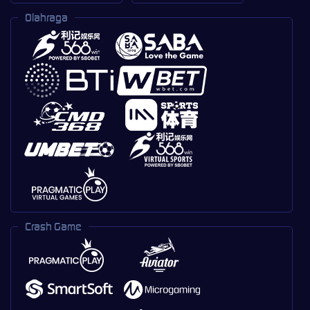
Olahraga
Crash Game