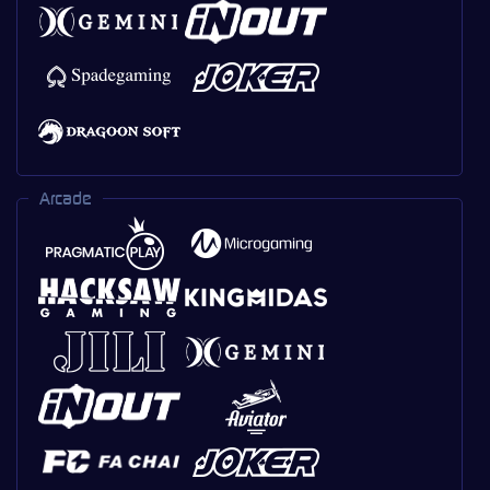
Arcade