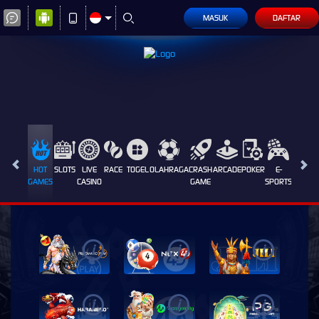
MASUK
DAFTAR
HOT
SLOTS
LIVE
RACE
TOGEL
OLAHRAGA
CRASH
ARCADE
POKER
E-
SABUN
GAMES
CASINO
GAME
SPORTS
AYAM
i
i
i
i
i
i