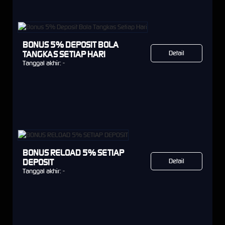
BONUS 5% DEPOSIT BOLA
TANGKAS SETIAP HARI
Detail
Tanggal akhir:
-
BONUS RELOAD 5% SETIAP
DEPOSIT
Detail
Tanggal akhir:
-