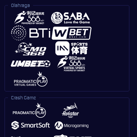
Olahraga
Crash Game