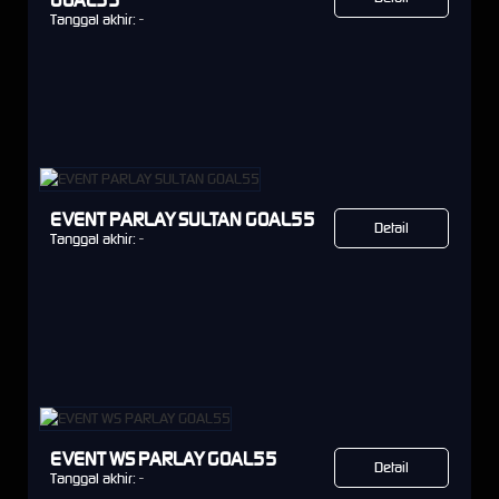
Tanggal akhir:
-
EVENT PARLAY SULTAN GOAL55
Detail
Tanggal akhir:
-
EVENT WS PARLAY GOAL55
Detail
Tanggal akhir:
-