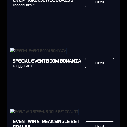
Detail
Tanggal akhir:
-
SPECIAL EVENT BOOM BONANZA
Detail
Tanggal akhir:
-
EVENT WIN STREAK SINGLE BET
GOAL55
Detail