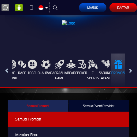
MASUK
DAFTAR
LOTS
LIVE
RACE
TOGEL
OLAHRAGA
CRASH
ARCADE
POKER
E-
SABUNG
PROMOSI
CASINO
GAME
SPORTS
AYAM
Semua Promosi
Semua Event Provider
Semua Promosi
Member Baru