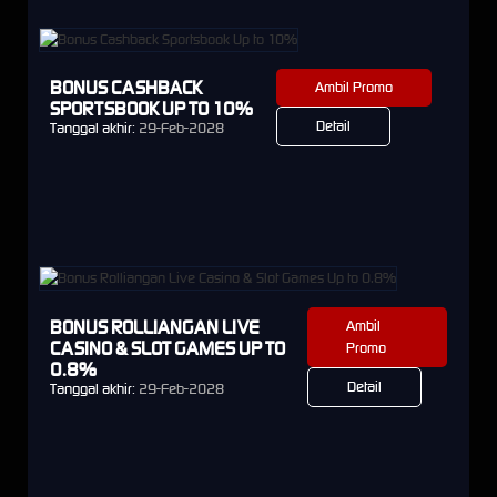
BONUS CASHBACK
Ambil Promo
SPORTSBOOK UP TO 10%
Detail
Tanggal akhir:
29-Feb-2028
BONUS ROLLIANGAN LIVE
Ambil
CASINO & SLOT GAMES UP TO
Promo
0.8%
Detail
Tanggal akhir:
29-Feb-2028