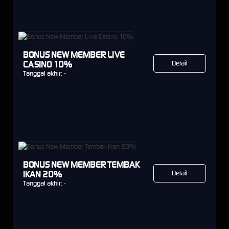
BONUS NEW MEMBER LIVE
CASINO 10%
Detail
Tanggal akhir:
-
BONUS NEW MEMBER TEMBAK
IKAN 20%
Detail
Tanggal akhir:
-