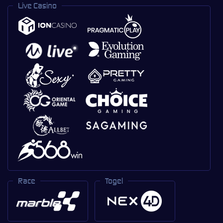
Live Casino
Race
Togel