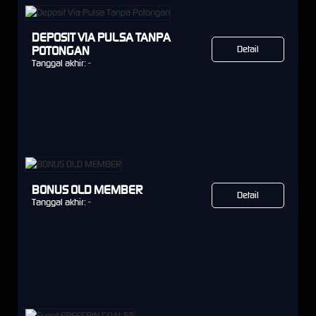
DEPOSIT VIA PULSA TANPA
POTONGAN
Detail
Tanggal akhir:
-
BONUS OLD MEMBER
Detail
Tanggal akhir:
-