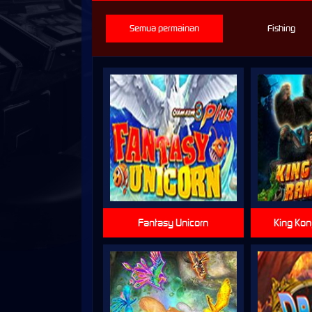
Semua permainan
Fishing
Fantasy Unicorn
King Ko