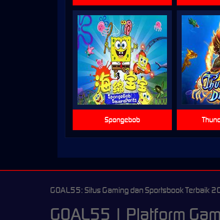
Spongebob
Thund
GOAL55: Situs Gaming dan Sportsbook Terbaik 
GOAL55 | Platform Gam