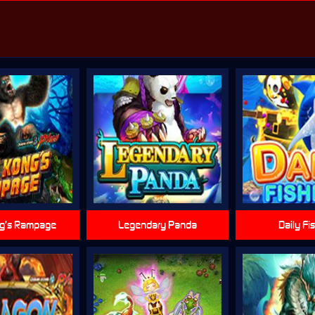
ng’s Rampage
Legendary Panda
Daily Fi