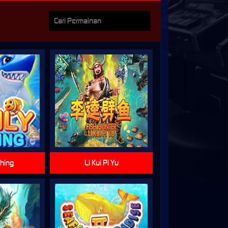
shing
Li Kui Pi Yu