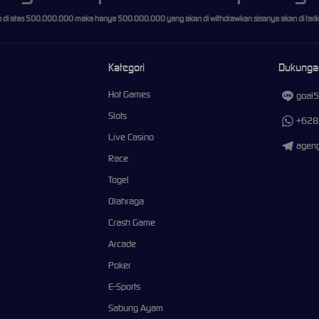
i atas 500.000.000 maka hanya 500.000.000 yang akan di withdrawkan sisanya akan di tarik
Kategori
Dukunga
Hot Games
goal
Slots
+628
Live Casino
agen
Race
Togel
Olahraga
Crash Game
Arcade
Poker
E-Sports
Sabung Ayam