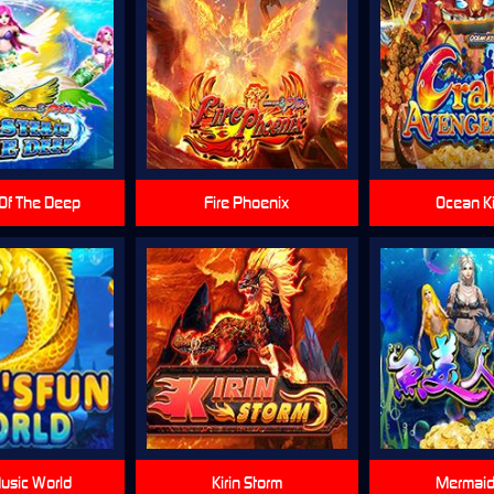
Of The Deep
Fire Phoenix
Ocean K
usic World
Kirin Storm
Mermaid