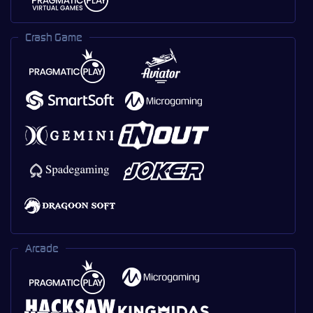
Crash Game
Arcade