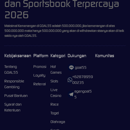
dan Sportsbook Terpercaya
2026
Maksimal Kemenangan di GOAL55 adalah 500.000.000, jika kemenangan di atas
500.000.000 maka hanya 500.000.000 yang akan di withdrawkan sisanya akan di tarik
saldo nya oleh GOAL55.
Kebijaksanaan
Platform
Kategori
Dukungan
Komunitas
Tentang
Promosi
Hot
goal55
GOAL55
Games
Loyalty
+62878959
Responsible
Slots
00235
Referral
Gambling
Live
agengoal5
Pusat Bantuan
Casino
5
Syarat dan
Race
Ketentuan
Togel
Olahraga