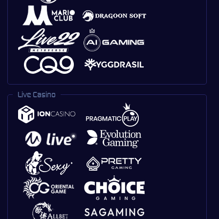
Live Casino