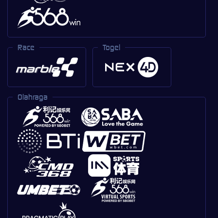
Race
Togel
Olahraga