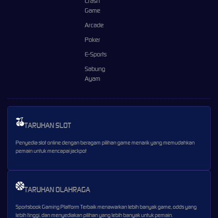
Crash
Game
Arcade
Poker
E-Sports
Sabung
Ayam
TARUHAN SLOT
Penyedia slot online dengan beragam pilihan game menarik yang memudahkan
pemain untuk mencapai jackpot
TARUHAN OLAHRAGA
Sportsbook Gaming Platform Terbaik menawarkan lebih banyak game, odds yang
lebih tinggi, dan menyediakan pilihan yang lebih banyak untuk pemain.