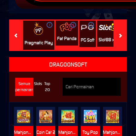
i
i
i
i
i
Facha
Fat Panda
Slot88 x PP
PG Soft
Pragmatic Play
DRAGOONSOFT
Semua
Slots
Top
permainan
20
Mahjong Win
Coin Cat 2
Mahjong Win 2
Toy Pop
Mahjong Win 3