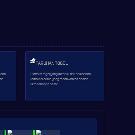
TARUHAN TOGEL
haan
Platform togel yang menarik dari perusahan
ame
terbaik di dunia yang menawarkan hadiah
kemenangan besar