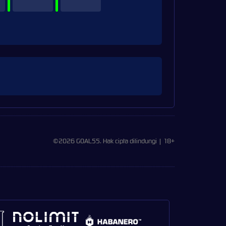
©2026 GOAL55. Hak cipta dilindungi | 18+