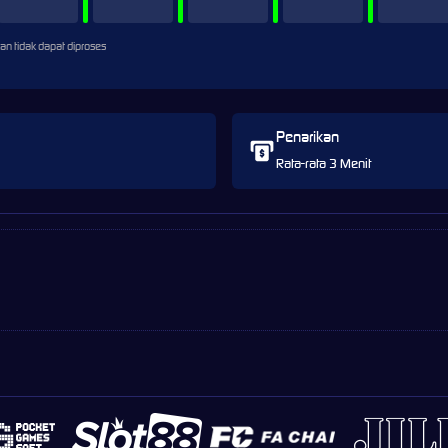
an tidak dapat diproses
Penarikan
Rata-rata 3 Menit