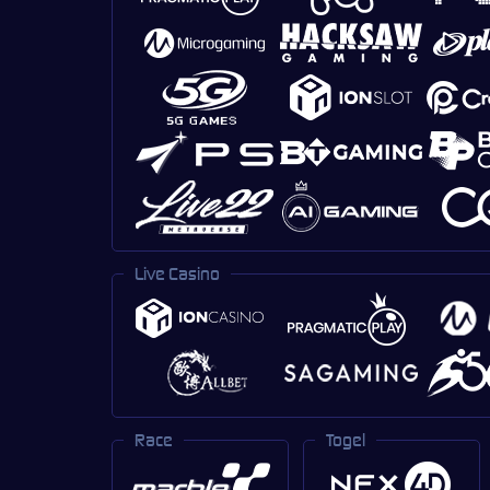
Live Casino
Race
Togel