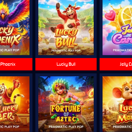
 Phoenix
Lucky Bull
Jelly 