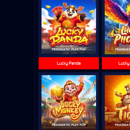
Lucky Panda
Lucky