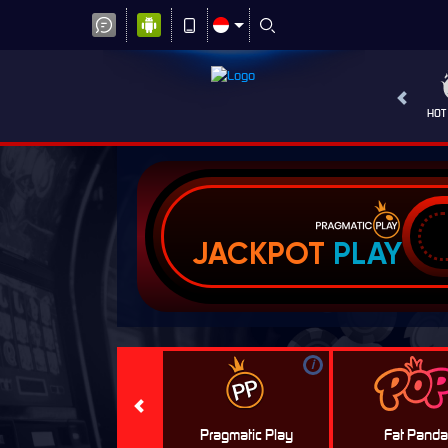
HOT
JACKPOT
PLAY
i
Pragmatic Play
Fat Pand