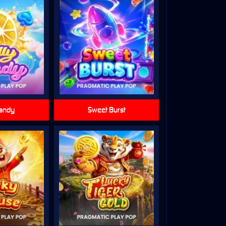
Gates of Olympus Super Scatter
Candy
Sweet Burst