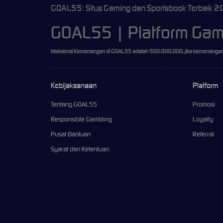
GOAL55: Situs Gaming dan Sportsbook Terbaik 
GOAL55 | Platform Gam
Maksimal Kemenangan di GOAL55 adalah 500.000.000, jika kemenangan d
Kebijaksanaan
Platform
Tentang GOAL55
Promosi
Responsible Gambling
Loyalty
Pusat Bantuan
Referral
Syarat dan Ketentuan