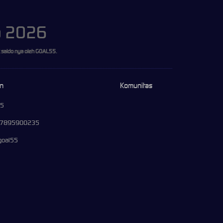
a 2026
 saldo nya oleh GOAL55.
n
Komunitas
55
7895900235
goal55