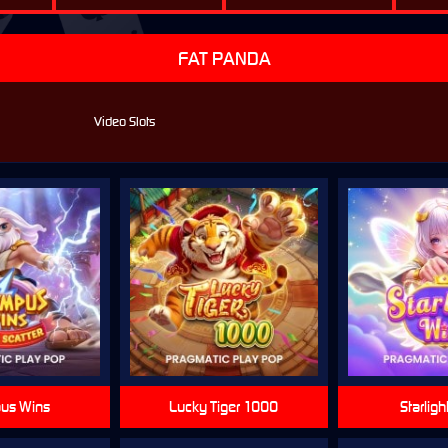
FAT PANDA
Video Slots
us Wins
Lucky Tiger 1000
Starligh