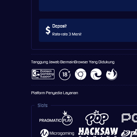
Deposit
Rata-rata 3 Menit
Tanggung Jawab Bermain
Browser Yang Didukung
Platform Penyedia Layanan
Slots