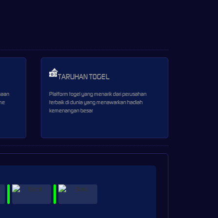
TARUHAN TOGEL
haan
Platform togel yang menarik dari perusahan
ame
terbaik di dunia yang menawarkan hadiah
kemenangan besar