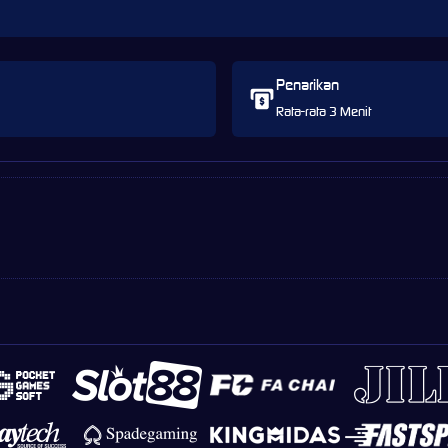
Penarikan
Rata-rata 3 Menit