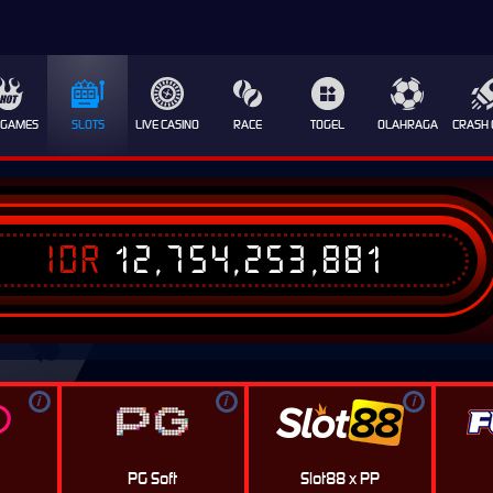
 GAMES
SLOTS
LIVE CASINO
RACE
TOGEL
OLAHRAGA
CRASH
IDR
12,754,253,881
i
i
i
a
PG Soft
Slot88 x PP