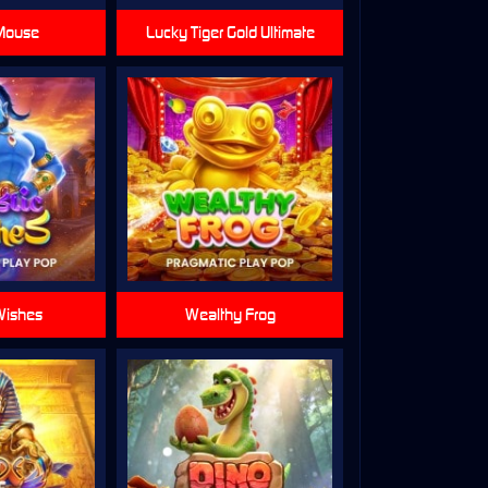
Mouse
Lucky Tiger Gold Ultimate
Wishes
Wealthy Frog